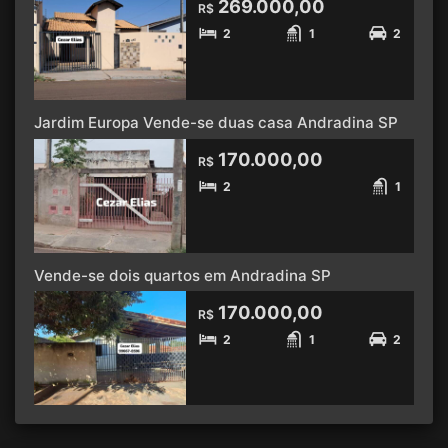
269.000,00
R$
2
1
2
Jardim Europa Vende-se duas casa Andradina SP
170.000,00
R$
2
1
Vende-se dois quartos em Andradina SP
170.000,00
R$
2
1
2