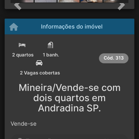
Previous
Next
Informações do imóvel
2 quartos
1 banh.
Cód.
313
2 Vagas cobertas
Mineira/Vende-se com
dois quartos em
Andradina SP.
Vende-se